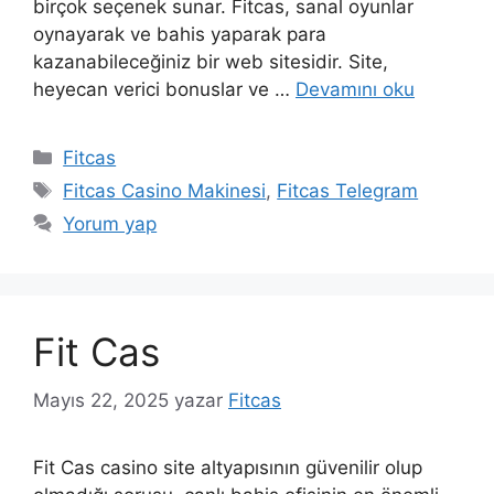
birçok seçenek sunar. Fitcas, sanal oyunlar
oynayarak ve bahis yaparak para
kazanabileceğiniz bir web sitesidir. Site,
heyecan verici bonuslar ve …
Devamını oku
Kategoriler
Fitcas
Etiketler
Fitcas Casino Makinesi
,
Fitcas Telegram
Yorum yap
Fit Cas
Mayıs 22, 2025
yazar
Fitcas
Fit Cas casino site altyapısının güvenilir olup