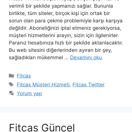
verimli bir şekilde yapmanızı sağlar. Bununla
birlikte, tüm siteler, birçok kişi için ortak bir
sorun olan para çekme problemiyle karşı karşıya
değildir. Aboneliğinizi iptal etmeniz gerekiyorsa,
müşteri hizmetlerini arayın, sizin için ilgilenirler.
Paranız hesabınıza hızlı bir şekilde aktarılacaktır.
Bu web sitesini diğerlerinden ayıran bir şey,
sağladıkları mükemmel …
Devamını oku
Kategoriler
Fitcas
Etiketler
Fitcas Müşteri Hizmeti
,
Fitcas Twitter
Yorum yap
Fitcas Güncel