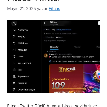
Mayıs 21, 2025
yazar
Fitcas
Fitcas Twitter Güçlü Altyapı, birçok şeyi hızlı ve