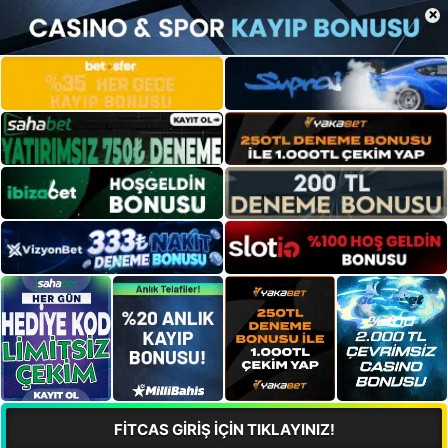
×
FİTCAS GİRİŞ İÇİN TIKLAYINIZ!