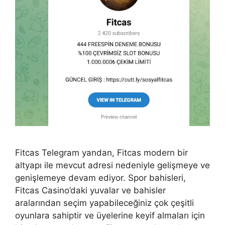
Fitcas Telegram yandan, Fitcas modern bir
altyapı ile mevcut adresi nedeniyle gelişmeye ve
genişlemeye devam ediyor. Spor bahisleri,
Fitcas Casino’daki yuvalar ve bahisler
aralarından seçim yapabileceğiniz çok çeşitli
oyunlara sahiptir ve üyelerine keyif almaları için