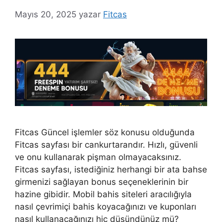
Mayıs 20, 2025
yazar
Fitcas
Fitcas Güncel işlemler söz konusu olduğunda
Fitcas sayfası bir cankurtarandır. Hızlı, güvenli
ve onu kullanarak pişman olmayacaksınız.
Fitcas sayfası, istediğiniz herhangi bir ata bahse
girmenizi sağlayan bonus seçeneklerinin bir
hazine gibidir. Mobil bahis siteleri aracılığıyla
nasıl çevrimiçi bahis koyacağınızı ve kuponları
nasıl kullanacağınızı hiç düşündünüz mü?