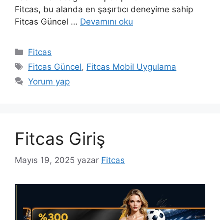
Fitcas, bu alanda en şaşırtıcı deneyime sahip
Fitcas Güncel …
Devamını oku
Kategoriler
Fitcas
Etiketler
Fitcas Güncel
,
Fitcas Mobil Uygulama
Yorum yap
Fitcas Giriş
Mayıs 19, 2025
yazar
Fitcas