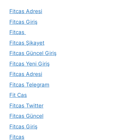
Fitcas Adresi
Fitcas Giriş
Fitcas
Fitcas Şikayet
Fitcas Güncel Giriş
Fitcas Yeni Giriş
Fitcas Adresi
Fitcas Telegram
Fit Cas
Fitcas Twitter
Fitcas Güncel
Fitcas Giriş
Fitcas