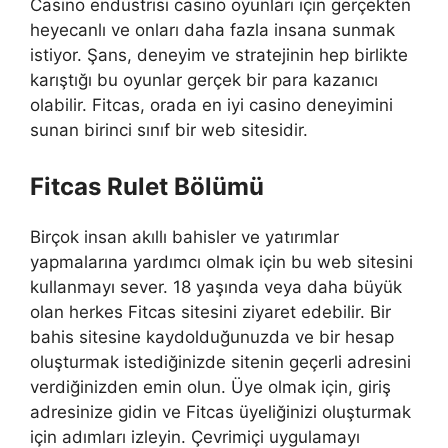
Casino endüstrisi casino oyunları için gerçekten
heyecanlı ve onları daha fazla insana sunmak
istiyor. Şans, deneyim ve stratejinin hep birlikte
karıştığı bu oyunlar gerçek bir para kazanıcı
olabilir. Fitcas, orada en iyi casino deneyimini
sunan birinci sınıf bir web sitesidir.
Fitcas Rulet Bölümü
Birçok insan akıllı bahisler ve yatırımlar
yapmalarına yardımcı olmak için bu web sitesini
kullanmayı sever. 18 yaşında veya daha büyük
olan herkes Fitcas sitesini ziyaret edebilir. Bir
bahis sitesine kaydolduğunuzda ve bir hesap
oluşturmak istediğinizde sitenin geçerli adresini
verdiğinizden emin olun. Üye olmak için, giriş
adresinize gidin ve Fitcas üyeliğinizi oluşturmak
için adımları izleyin. Çevrimiçi uygulamayı