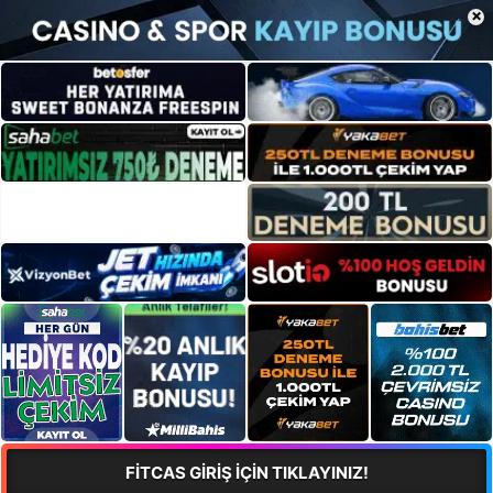
×
FİTCAS GİRİŞ İÇİN TIKLAYINIZ!