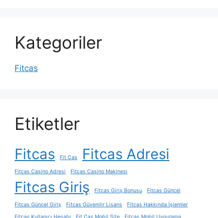
Kategoriler
Fitcas
Etiketler
Fitcas
Fitcas Adresi
Fit Cas
Fitcas Casino Adresi
Fitcas Casino Makinesi
Fitcas Giriş
Fitcas Giriş Bonusu
Fitcas Güncel
Fitcas Güncel Giriş
Fitcas Güvenilir Lisans
Fitcas Hakkında İşlemler
Fitcas Kullanıcı Hesabı
Fit Cas Mobil Site
Fitcas Mobil Uygulama