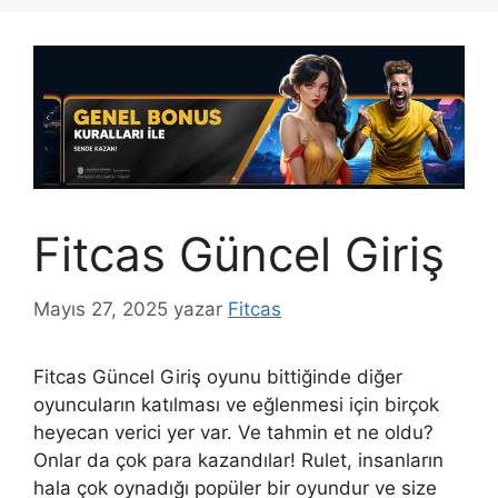
Fitcas Güncel Giriş
Mayıs 27, 2025
yazar
Fitcas
Fitcas Güncel Giriş oyunu bittiğinde diğer
oyuncuların katılması ve eğlenmesi için birçok
heyecan verici yer var. Ve tahmin et ne oldu?
Onlar da çok para kazandılar! Rulet, insanların
hala çok oynadığı popüler bir oyundur ve size