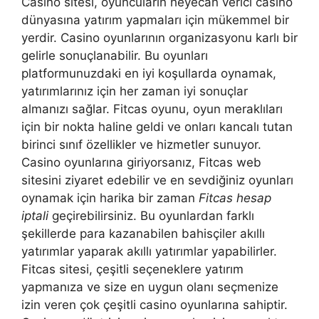
Casino sitesi, oyuncuların heyecan verici casino
dünyasına yatırım yapmaları için mükemmel bir
yerdir. Casino oyunlarının organizasyonu karlı bir
gelirle sonuçlanabilir. Bu oyunları
platformunuzdaki en iyi koşullarda oynamak,
yatırımlarınız için her zaman iyi sonuçlar
almanızı sağlar. Fitcas oyunu, oyun meraklıları
için bir nokta haline geldi ve onları kancalı tutan
birinci sınıf özellikler ve hizmetler sunuyor.
Casino oyunlarına giriyorsanız, Fitcas web
sitesini ziyaret edebilir ve en sevdiğiniz oyunları
oynamak için harika bir zaman
Fitcas hesap
iptali
geçirebilirsiniz. Bu oyunlardan farklı
şekillerde para kazanabilen bahisçiler akıllı
yatırımlar yaparak akıllı yatırımlar yapabilirler.
Fitcas sitesi, çeşitli seçeneklere yatırım
yapmanıza ve size en uygun olanı seçmenize
izin veren çok çeşitli casino oyunlarına sahiptir.