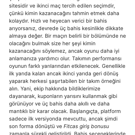
sitesidir ve ikinci maç tercih edilen seçimdir,
çünkü kimin kazanacağını tahmin etmek daha
kolaydır. Hızlı ve heyecan verici bir bahis
arıyorsanız, devrede üç bahis kesinlikle dikkate
almaya değer. Bir maçın belirli bir bölümünde ne
olacağını bulmak size her şeyi kimin
kazanacağını söylemez, ancak oyunu daha iyi
anlamanıza yardımcı olur. Takımın performansı
oyunun farklı yarılarından etkilenecek. Genellikle
ilk yarıda kalan ancak ikinci yarıda geri dönüş
yaparak herkesi şaşırtabilen bir takım örneğini
alın. Yani, ekip hakkında bildiklerimize
dayanarak, kuponların yarısını kullanmak gibi
görünüyor ve üç bahis daha akıllı ve daha
mantıklı bir karar olacak. Başlangıçta, platform
sadece ilk versiyonda mevcuttu, ancak şimdi
son forma dönüştü ve
Fitcas giriş bonusu
zamanla sürekli geliştirildi. Bahis seçeneklerinde