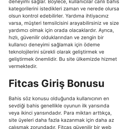
deneyimi sağlar. Böylece, kullanıcılar canlı bahis
kategorilerini istedikleri zaman ve nerede olursa
olsun kontrol edebilirler. Yardıma ihtiyacınız
varsa, müşteri temsilcisini arayabilirsiniz ve size
yardımcı olmak için orada olacaklardır. Ayrıca,
hızlı, güvenilir olduklarından ve zengin bir
kullanıcı deneyimi sağlamak için ödeme
teknolojilerini sürekli olarak geliştirmek ve
geliştirmek önemlidir. Bu site ülkemizde hizmet
vermektedir.
Fitcas Giriş Bonusu
Bahis söz konusu olduğunda kullanıcının en
sevdiği bahis genellikle oyunun ilk yarısında
veya ikinci yarısındadır. Para miktarı arttıkça,
site üyeleri daha fazla kazanmak için daha az
çalışmak zorundadır. Fitcas güvenilir bir web