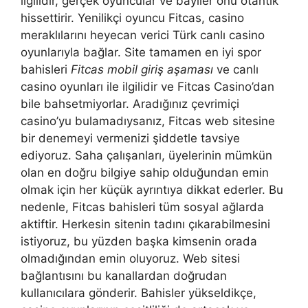
ilgilidir, gerçek oyuncular ve bayiler onu otantik
hissettirir. Yenilikçi oyuncu Fitcas, casino
meraklılarını heyecan verici Türk canlı casino
oyunlarıyla bağlar. Site tamamen en iyi spor
bahisleri
Fitcas mobil giriş aşaması
ve canlı
casino oyunları ile ilgilidir ve Fitcas Casino’dan
bile bahsetmiyorlar. Aradığınız çevrimiçi
casino’yu bulamadıysanız, Fitcas web sitesine
bir denemeyi vermenizi şiddetle tavsiye
ediyoruz. Saha çalışanları, üyelerinin mümkün
olan en doğru bilgiye sahip olduğundan emin
olmak için her küçük ayrıntıya dikkat ederler. Bu
nedenle, Fitcas bahisleri tüm sosyal ağlarda
aktiftir. Herkesin sitenin tadını çıkarabilmesini
istiyoruz, bu yüzden başka kimsenin orada
olmadığından emin oluyoruz. Web sitesi
bağlantısını bu kanallardan doğrudan
kullanıcılara gönderir. Bahisler yükseldikçe,