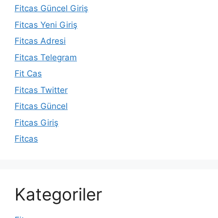
Fitcas Güncel Giriş
Fitcas Yeni Giriş
Fitcas Adresi
Fitcas Telegram
Fit Cas
Fitcas Twitter
Fitcas Güncel
Fitcas Giriş
Fitcas
Kategoriler