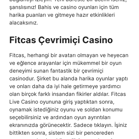
şanslısınız! Bahis ve casino oyunları için tüm
harika puanları ve gitmeye hazır etkinlikleri
alacaksınız.
Fitcas Çevrimiçi Casino
Fitcas, herhangi bir avatarı olmayan ve heyecan
ve eğlence arayanlar için mükemmel bir oyun
deneyimi sunan fantastik bir çevrimiçi
casinodur. Şirket bu alanda harika oyunlar yaptı
ve onları daha da iyi hale getirmeye yardımcı
olan birçok farklı insandan fikirler aldılar. Fitcas
Live Casino oyununa giriş yaptıktan sonra,
oynamak istediğiniz oyunu ve soldan konumu
seçebilirsiniz ve ardından oyun ayrıntıları
ekranınızda görünecektir. Sadece tıklayın. İşiniz
bittikten sonra, sistem sizi bir pencereden